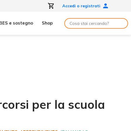
Accedi o registrati
BES e sostegno
Shop
rcorsi per la scuola