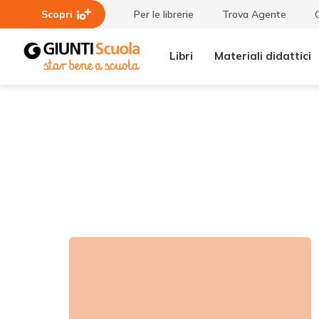
Scopri
Per le librerie
Trova Agente
Libri
Materiali didattici
Tutte le
Italiano
raccolte
L2: idee
e
percorsi
per la
scuola
primaria