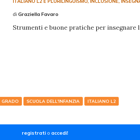
ITALIANO L2 E PLURILINGUISMO
, INCLUSIONE
, INSEG
di
Graziella Favaro
Strumenti e buone pratiche per insegnare l'
O GRADO
SCUOLA DELL'INFANZIA
ITALIANO L2
registrati
o
accedi!