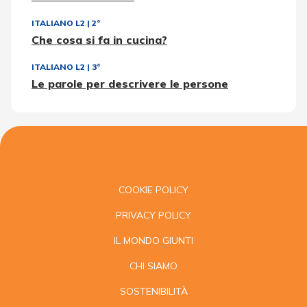
ITALIANO L2
|
2ª
Che cosa si fa in cucina?
ITALIANO L2
|
3ª
Le parole per descrivere le persone
COOKIE POLICY
PRIVACY POLICY
IL MONDO GIUNTI
CHI SIAMO
SOSTENIBILITÀ