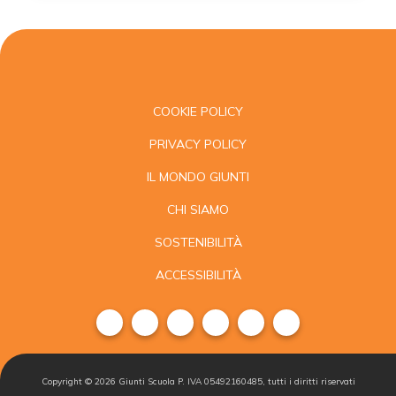
A TU PER TU con
gli esperti
Da settembre i nuovi appuntamenti online
gratuiti con gli A tu per tu: in ciascun
COOKIE POLICY
appuntamento una breve intervista agli
PRIVACY POLICY
esperti Giunti Scuola sui temi caldi della scuola.
IL MONDO GIUNTI
CHI SIAMO
SOSTENIBILITÀ
ACCESSIBILITÀ
Copyright ©
2026
Giunti Scuola P. IVA 05492160485, tutti i diritti riservati