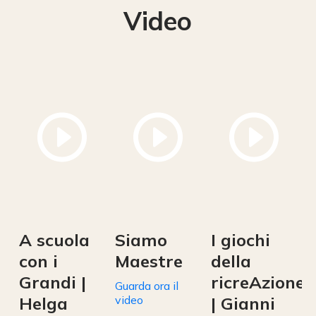
Video
A scuola
Siamo
I giochi
con i
Maestre
della
Grandi |
ricreAzione
Guarda ora il
Helga
video
| Gianni