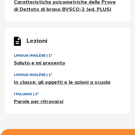
Caratteristiche psicometriche delle Prove
di Dettato di brano BVSCO-2 (ed. PLUS)
Lezioni
LINGUA INGLESE
|
1ª
Saluto e mi presento
LINGUA INGLESE
|
1ª
In classe: gli oggetti e le azioni a scuola
ITALIANO
|
2ª
Parole per ritrovarsi