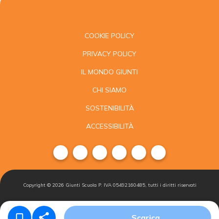
COOKIE POLICY
PRIVACY POLICY
IL MONDO GIUNTI
CHI SIAMO
SOSTENIBILITÀ
ACCESSIBILITÀ
Copyright ©
2026
Giunti Scuola P. IVA 05492160485, tutti i diritti riservati
Condizioni di
Gestisci i
Iscriviti alla
Scarica
vendita
cookie
newsletter