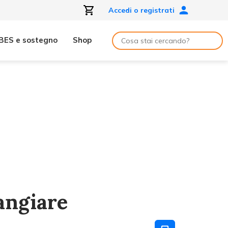
Accedi o registrati
BES e sostegno
Shop
mangiare