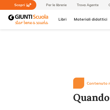
Scopri
Per le librerie
Trova Agente
Libri
Materiali didattici
Lezioni
Quando
e
un figlio
Articoli
si rifiuta
di
mangiare
Contenuto r
Quando u