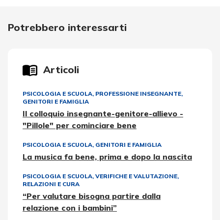
Potrebbero interessarti
Articoli
PSICOLOGIA E SCUOLA
,
PROFESSIONE INSEGNANTE
,
GENITORI E FAMIGLIA
Il colloquio insegnante-genitore-allievo -
"Pillole" per cominciare bene
PSICOLOGIA E SCUOLA
,
GENITORI E FAMIGLIA
La musica fa bene, prima e dopo la nascita
PSICOLOGIA E SCUOLA
,
VERIFICHE E VALUTAZIONE
,
RELAZIONI E CURA
“Per valutare bisogna partire dalla
relazione con i bambini”