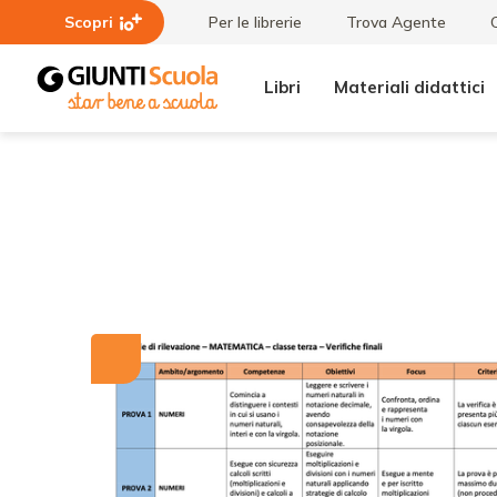
Scopri
Per le librerie
Trova Agente
Libri
Materiali didattici
Tutti i
Valutazione
materiali
verifiche
finali |
Matematica
3 (PDF)