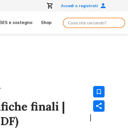
Accedi o registrati
BES e sostegno
Shop
ª
iche finali |
PDF)