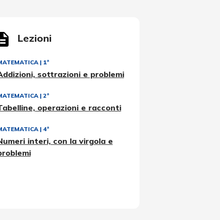
Lezioni
MATEMATICA
|
1ª
Addizioni, sottrazioni e problemi
MATEMATICA
|
2ª
Tabelline, operazioni e racconti
MATEMATICA
|
4ª
Numeri interi, con la virgola e
problemi