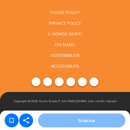
COOKIE POLICY
PRIVACY POLICY
IL MONDO GIUNTI
CHI SIAMO
SOSTENIBILITÀ
ACCESSIBILITÀ
Copyright ©
2026
Giunti Scuola P. IVA 05492160485, tutti i diritti riservati
Condizioni di
Gestisci i
Iscriviti alla
Scarica
vendita
cookie
newsletter