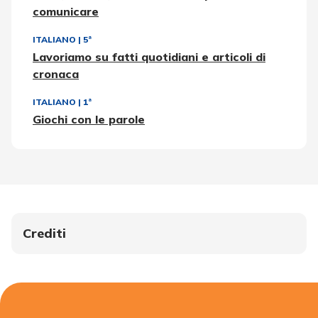
comunicare
ITALIANO
|
5ª
Lavoriamo su fatti quotidiani e articoli di
cronaca
ITALIANO
|
1ª
Giochi con le parole
Crediti