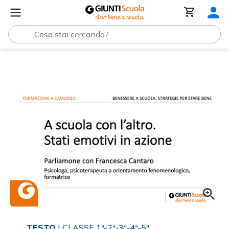
Tutti i materiali
Slide | A scuola con l'altro: stati emotivi
TESTO
| CLASSE 1ª-2ª-3ª-4ª-5ª