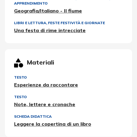
APPRENDIMENTO
Geografia/Italiano - Il fiume
LIBRI E LETTURA
,
FESTE FESTIVITÀ E GIORNATE
Una festa di rime intrecciate
Materiali
TESTO
Esperienze da raccontare
TESTO
Note, lettere e cronache
SCHEDA DIDATTICA
Leggere la copertina di un libro