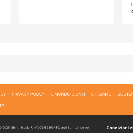
ICY
PRIVACY POLICY
IL MONDO GIUNTI
CHI SIAMO
SOSTEN
TÀ
Condizioni d
 ©
2026
Giunti Scuola P. IVA 05492160485, tutti i diritti riservati