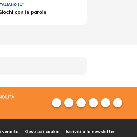
ITALIANO
|
1ª
Giochi con le parole
IBILITÀ
i vendita
Gestisci i cookie
Iscriviti alla newsletter