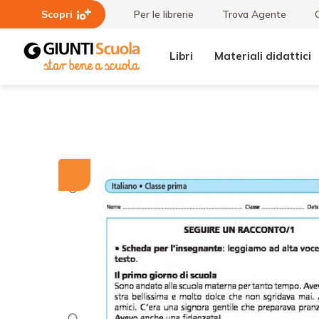
Scopri
Per le librerie
Trova Agente
Libri
Materiali didattici
Tutti i
Seguire un
materiali
racconto/1