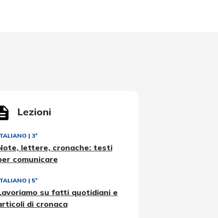
Lezioni
ITALIANO
|
3ª
Note, lettere, cronache: testi
per comunicare
ITALIANO
|
5ª
Lavoriamo su fatti quotidiani e
articoli di cronaca