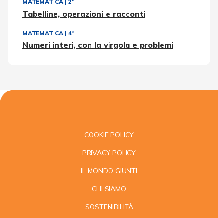
MATEMATICA
|
2ª
Tabelline, operazioni e racconti
MATEMATICA
|
4ª
Numeri interi, con la virgola e problemi
COOKIE POLICY
PRIVACY POLICY
IL MONDO GIUNTI
CHI SIAMO
SOSTENIBILITÀ