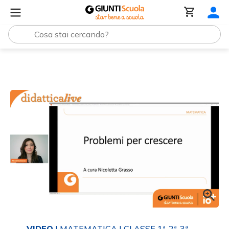
Tutti i materiali
Registrazione | Problemi per crescere
VIDEO
| MATEMATICA
| CLASSE 1ª-2ª-3ª