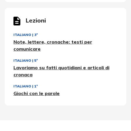
Lezioni
ITALIANO
|
3ª
Note, lettere, cronache: testi per
comunicare
ITALIANO
|
5ª
Lavoriamo su fatti quotidiani e articoli di
cronaca
ITALIANO
|
1ª
Giochi con le parole