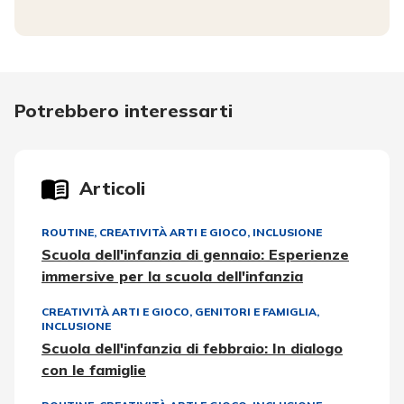
Potrebbero interessarti
Articoli
ROUTINE
,
CREATIVITÀ ARTI E GIOCO
,
INCLUSIONE
Scuola dell'infanzia di gennaio: Esperienze
immersive per la scuola dell'infanzia
CREATIVITÀ ARTI E GIOCO
,
GENITORI E FAMIGLIA
,
INCLUSIONE
Scuola dell'infanzia di febbraio: In dialogo
con le famiglie