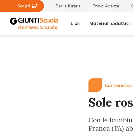
Scopri
Per le librerie
Trova Agente
Libri
Materiali didattici
Lezioni
Sole
e
rosso
Articoli
Contenuto r
Sole ro
Con le bambine 
Franca (TA) ab