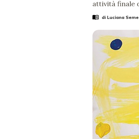
attività finale
di
Luciana Seme