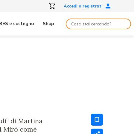
Accedi o registrati
BES e sostegno
Shop
odi” di Martina
di Mirò come