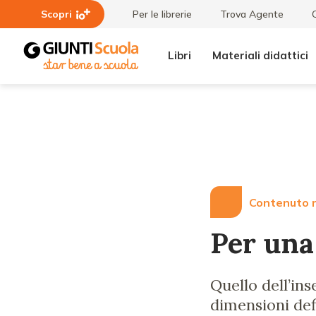
Scopri
Per le librerie
Trova Agente
Libri
Materiali didattici
Lezioni
Per una
e
scuola
Articoli
inclusiva
Contenuto r
Per una
Quello dell’in
dimensioni defi