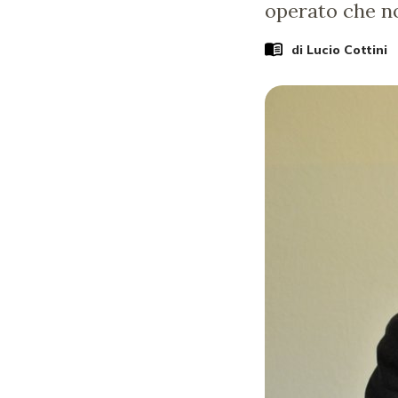
operato che n
di
Lucio Cottini