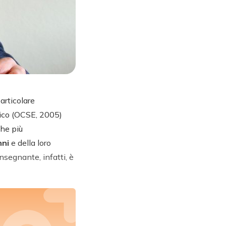
articolare
mico (OCSE, 2005)
che più
nni
e della loro
nsegnante, infatti, è