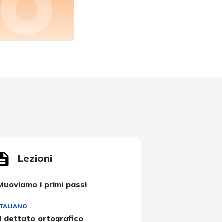
Lezioni
Muoviamo i primi passi
ITALIANO
Il dettato ortografico