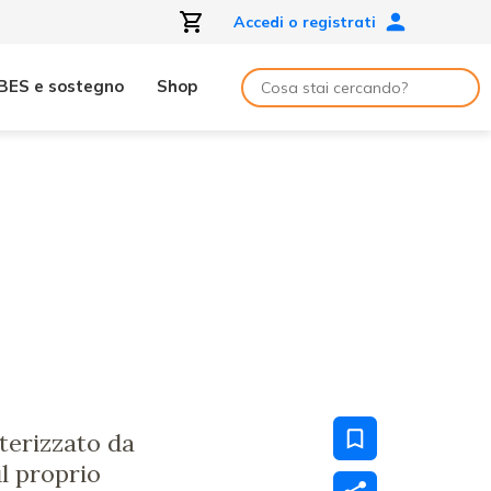
Accedi o registrati
BES e sostegno
Shop
terizzato da
ul proprio