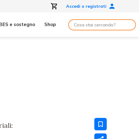
Accedi o registrati
BES e sostegno
Shop
iali: