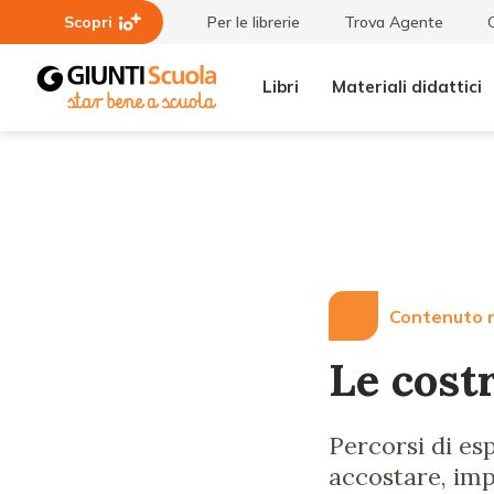
Scopri
Per le librerie
Trova Agente
Libri
Materiali didattici
Lezioni
Le
e
costruzioni
Articoli
al nido
Contenuto r
Le costr
Percorsi di esp
accostare, imp