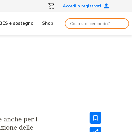
Accedi o registrati
BES e sostegno
Shop
e anche per i
azione delle