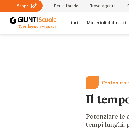
Scopri
Per le librerie
Trova Agente
Libri
Materiali didattici
Lezioni
Il tempo
e
delle
Articoli
emozioni
Contenuto r
Il temp
Potenziare le a
tempi lunghi, p