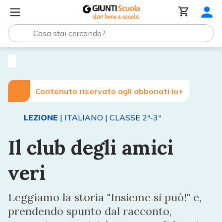
Lezioni e Articoli
Il club degli amici veri
Contenuto riservato agli abbonati io+
LEZIONE
| ITALIANO
| CLASSE 2ª-3ª
Il club degli amici
veri
Leggiamo la storia "Insieme si può!" e,
prendendo spunto dal racconto,