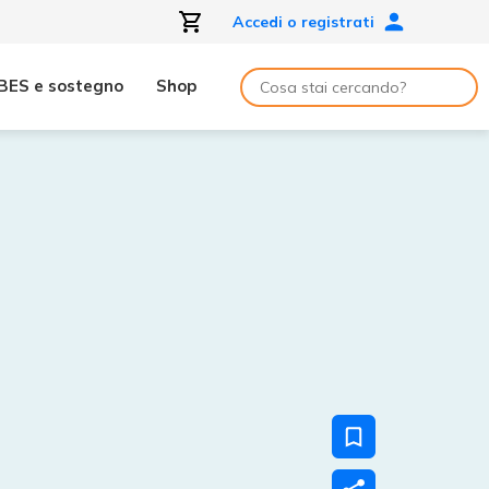
Accedi o registrati
BES e sostegno
Shop