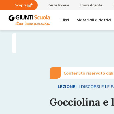
Scopri
Per le librerie
Trova Agente
Libri
Materiali didattici
Lezioni
Gocciolina
e
e l’acqua
Articoli
Contenuto riservato agli
LEZIONE
| I DISCORSI E LE 
Gocciolina e 