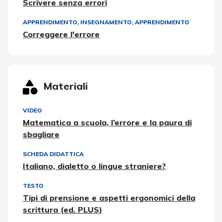
Scrivere senza errori
APPRENDIMENTO
,
INSEGNAMENTO, APPRENDIMENTO
Correggere l'errore
Materiali
VIDEO
Matematica a scuola, l’errore e la paura di
sbagliare
SCHEDA DIDATTICA
Italiano, dialetto o lingue straniere?
TESTO
Tipi di prensione e aspetti ergonomici della
scrittura (ed. PLUS)