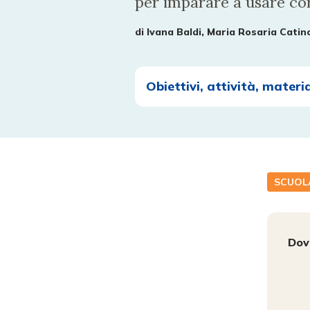
per imparare a usare corr
di
Ivana Baldi, Maria Rosaria Catin
Obiettivi, attività, materi
SCUOL
Dov