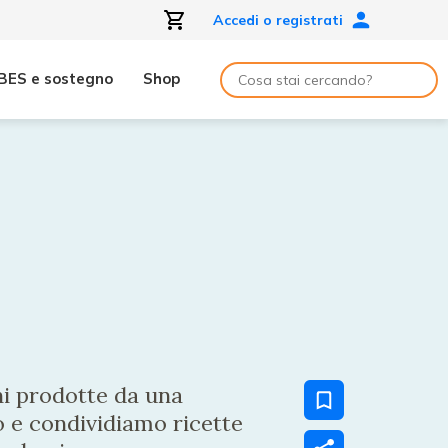
Accedi o registrati
BES e sostegno
Shop
ni prodotte da una
o e condividiamo ricette