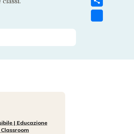
classi.
sibile | Educazione
d Classroom