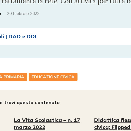
ettamente la rete. Con attività per tutte le 
o
20 febbraio 2022
ali | DAD e DDI
A PRIMARIA
EDUCAZIONE CIVICA
e trovi questo contenuto
La Vita Scolastica – n. 17
Didattica fles
marzo 2022
civica; Flippe