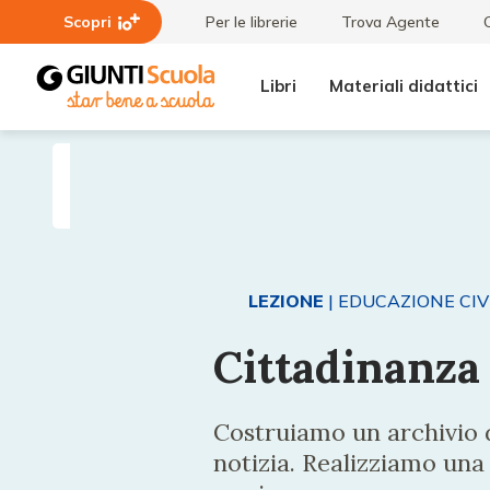
Scopri
Per le librerie
Trova Agente
Libri
Materiali didattici
Lezioni
Cittadinanza
e
digitale
Articoli
LEZIONE
| EDUCAZIONE CIV
Cittadinanza 
Costruiamo un archivio 
notizia. Realizziamo una