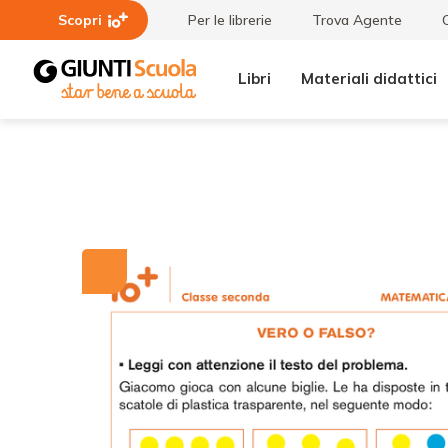
Scopri
Per le librerie
Trova Agente
Libri
Materiali didattici
Tutti i
Vero
materiali
o
falso