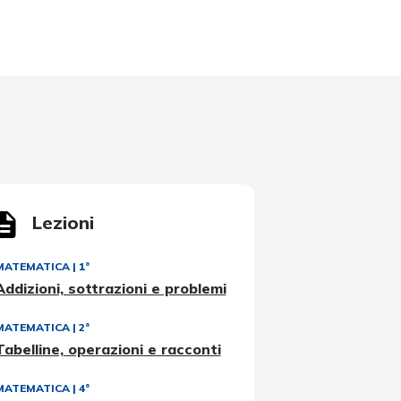
Lezioni
MATEMATICA
|
1ª
Addizioni, sottrazioni e problemi
MATEMATICA
|
2ª
Tabelline, operazioni e racconti
MATEMATICA
|
4ª