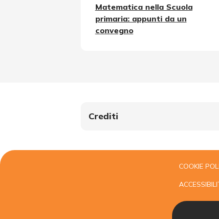
Matematica nella Scuola
primaria: appunti da un
convegno
Crediti
COOKIE POL
ACCESSIBILI