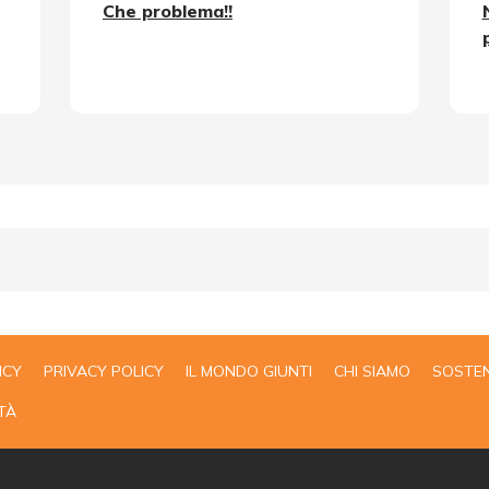
Che problema!!
ICY
PRIVACY POLICY
IL MONDO GIUNTI
CHI SIAMO
SOSTEN
TÀ