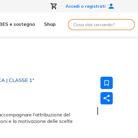
Accedi o registrati
BES e sostegno
Shop
CA
| CLASSE 1ª
accompagnare l’attribuzione del
zioni e la motivazione delle scelte