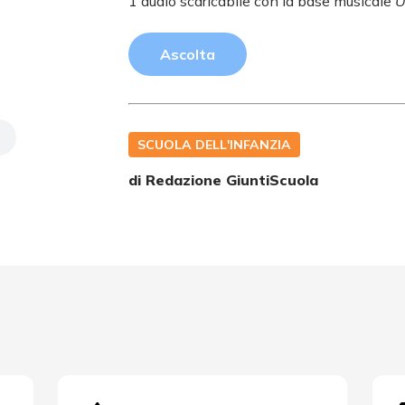
1 audio scaricabile con la base musicale
U
Ascolta
SCUOLA DELL'INFANZIA
di Redazione GiuntiScuola