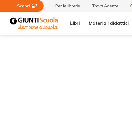
Scopri
Per le librerie
Trova Agente
Libri
Materiali didattici
Tutti i
Uno, la
materiali
signora
veste il
bruno