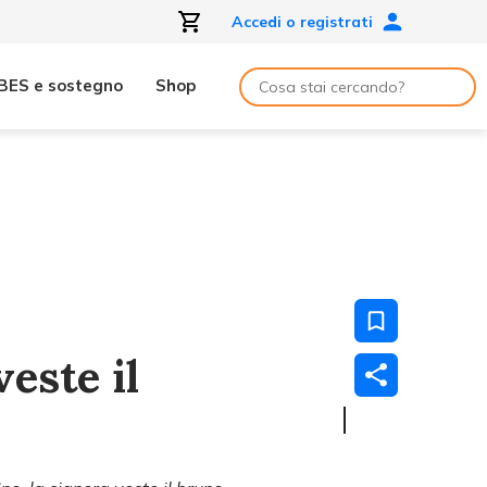
Accedi o registrati
BES e sostegno
Shop
veste il