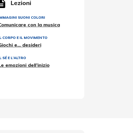
Lezioni
IMMAGINI SUONI COLORI
Comunicare con la musica
IL CORPO E IL MOVIMENTO
Giochi e... desideri
L SÉ E L'ALTRO
Le emozioni dell’inizio