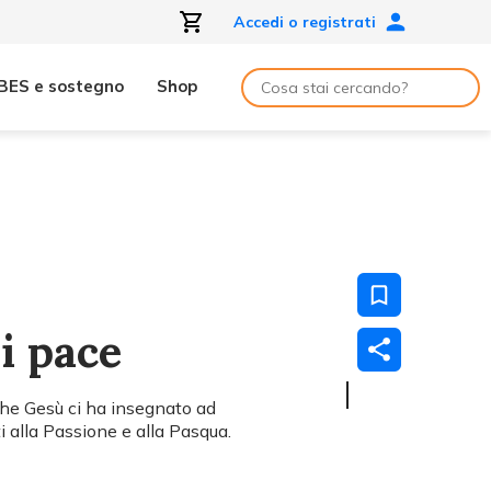
Accedi o registrati
BES e sostegno
Shop
i pace
he Gesù ci ha insegnato ad
i alla Passione e alla Pasqua.