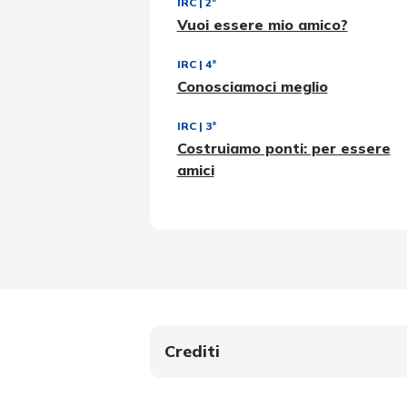
IRC
|
2ª
Vuoi essere mio amico?
IRC
|
4ª
Conosciamoci meglio
IRC
|
3ª
Costruiamo ponti: per essere
amici
Crediti