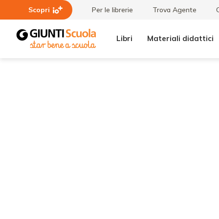
Scopri
Per le librerie
Trova Agente
Libri
Materiali didattici
Tutti i
Un
materiali
arcobaleno
di pace