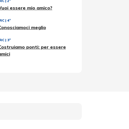
IRC
|
2ª
Vuoi essere mio amico?
IRC
|
4ª
Conosciamoci meglio
IRC
|
3ª
Costruiamo ponti: per essere
amici