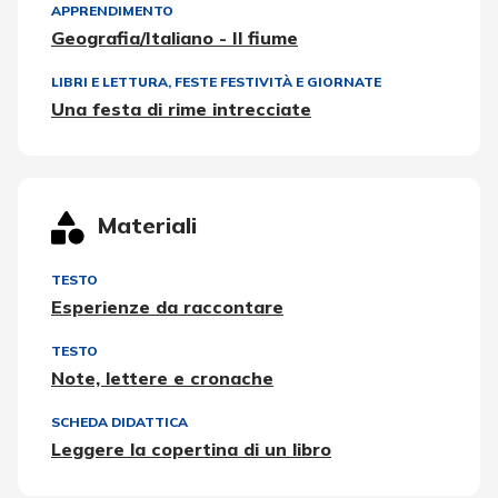
APPRENDIMENTO
Geografia/Italiano - Il fiume
LIBRI E LETTURA
,
FESTE FESTIVITÀ E GIORNATE
Una festa di rime intrecciate
Materiali
TESTO
Esperienze da raccontare
TESTO
Note, lettere e cronache
SCHEDA DIDATTICA
Leggere la copertina di un libro