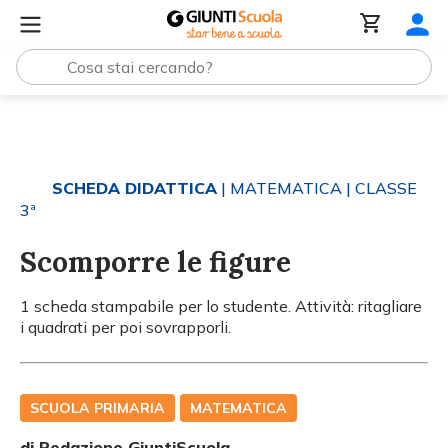
Tutti i materiali
Scomporre le figure
SCHEDA DIDATTICA
| MATEMATICA
| CLASSE
3ª
Scomporre le figure
1 scheda stampabile per lo studente. Attività: ritagliare
i quadrati per poi sovrapporli.
SCUOLA PRIMARIA
MATEMATICA
di Redazione GiuntiScuola