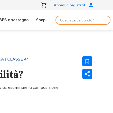
Accedi o registrati
BES e sostegno
Shop
CA
| CLASSE 4ª
ilità?
ività: esaminare la composizione