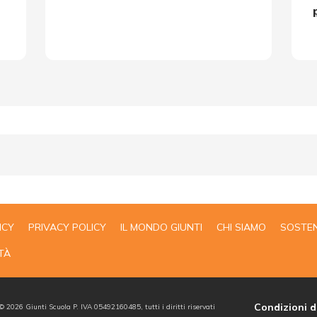
ICY
PRIVACY POLICY
IL MONDO GIUNTI
CHI SIAMO
SOSTEN
TÀ
Condizioni d
 ©
2026
Giunti Scuola P. IVA 05492160485, tutti i diritti riservati