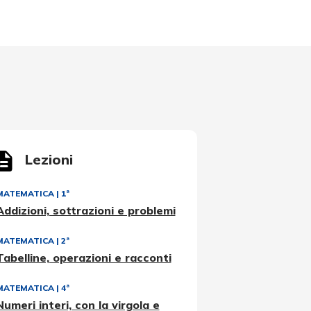
Lezioni
MATEMATICA
|
1ª
Addizioni, sottrazioni e problemi
MATEMATICA
|
2ª
Tabelline, operazioni e racconti
MATEMATICA
|
4ª
Numeri interi, con la virgola e