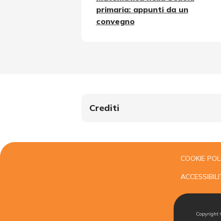
primaria: appunti da un
convegno
Crediti
COOKIE POL
ACCESSIBILI
Copyright