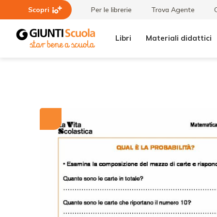
Scopri
Per le librerie
Trova Agente
Libri
Materiali didattici
Tutti i
Qual è la
materiali
probabilità?