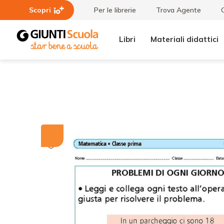
Scopri
Per le librerie
Trova Agente
Libri
Materiali didattici
Tutti i
Problemi
materiali
di ogni
giorno