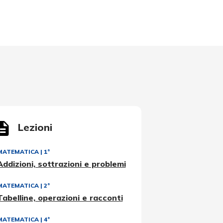
Lezioni
MATEMATICA
|
1ª
Addizioni, sottrazioni e problemi
MATEMATICA
|
2ª
Tabelline, operazioni e racconti
MATEMATICA
|
4ª