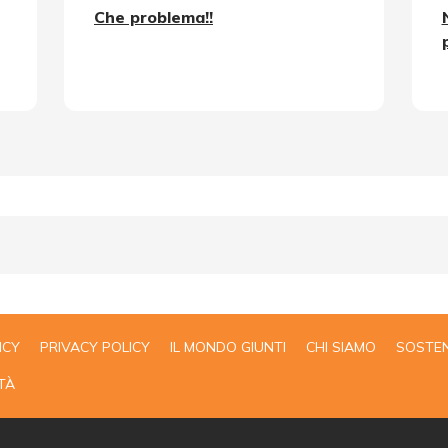
Che problema!!
ICY
PRIVACY POLICY
IL MONDO GIUNTI
CHI SIAMO
SOSTEN
TÀ