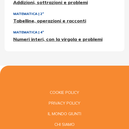
Addizioni, sottrazioni e problemi
MATEMATICA
|
2ª
Tabelline, operazioni e racconti
MATEMATICA
|
4ª
Numeri interi, con la virgola e problemi
COOKIE POLICY
PRIVACY POLICY
IL MONDO GIUNTI
CHI SIAMO