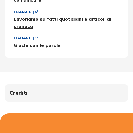
comunicare
ITALIANO
|
5ª
Lavoriamo su fatti quotidiani e articoli di
cronaca
ITALIANO
|
1ª
Giochi con le parole
Crediti