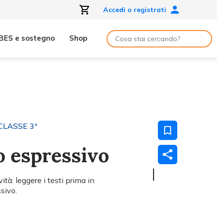
Accedi o registrati
BES e sostegno
Shop
CLASSE 3ª
o espressivo
tà: leggere i testi prima in
sivo.