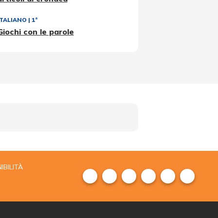
ITALIANO
|
1ª
Giochi con le parole
IBILITÀ