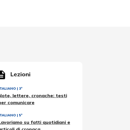
Lezioni
ITALIANO
|
3ª
Note, lettere, cronache: testi
per comunicare
ITALIANO
|
5ª
Lavoriamo su fatti quotidiani e
articoli di cronaca