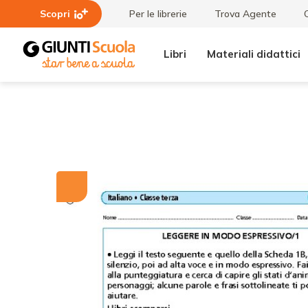
Scopri
Per le librerie
Trova Agente
Libri
Materiali didattici
Tutti i
Leggere in
materiali
modo
espressivo