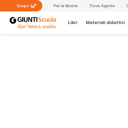
Scopri
Per le librerie
Trova Agente
Libri
Materiali didattici
Tutti i
Le frecce
materiali
parlanti/2