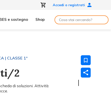
Accedi o registrati
BES e sostegno
Shop
CA
| CLASSE 1ª
nti/2
heda di soluzioni. Attività:
ecce.