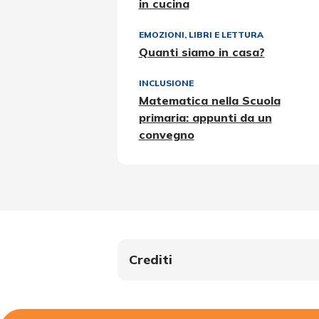
in cucina
EMOZIONI
,
LIBRI E LETTURA
Quanti siamo in casa?
INCLUSIONE
Matematica nella Scuola
primaria: appunti da un
convegno
Crediti