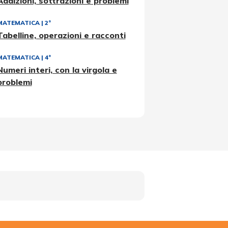
Addizioni, sottrazioni e problemi
MATEMATICA
|
2ª
Tabelline, operazioni e racconti
MATEMATICA
|
4ª
Numeri interi, con la virgola e
problemi