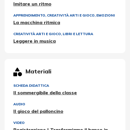
Imitare un ritmo
APPRENDIMENTO
,
CREATIVITÀ ARTI E GIOCO
,
EMOZIONI
La macchina ritmica
CREATIVITÀ ARTI E GIOCO
,
LIBRI E LETTURA
Leggere in musica
Materiali
SCHEDA DIDATTICA
Il sommergibile della classe
AUDIO
Il gioco del palloncino
VIDEO
Registrazione | Trasformiamo il banco in