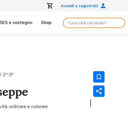
Accedi o registrati
BES e sostegno
Shop
 2ª-3ª
useppe
ità: ordinare e colorare