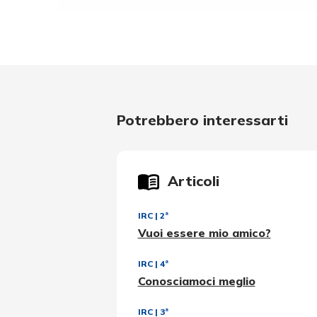
Potrebbero interessarti
Articoli
IRC
|
2ª
Vuoi essere mio amico?
IRC
|
4ª
Conosciamoci meglio
IRC
|
3ª