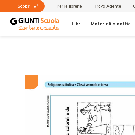
Scopri
Per le librerie
Trova Agente
Libri
Materiali didattici
Tutti i
La storia
materiali
di
Giuseppe