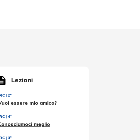
Lezioni
IRC
|
2ª
Vuoi essere mio amico?
IRC
|
4ª
Conosciamoci meglio
IRC
|
3ª