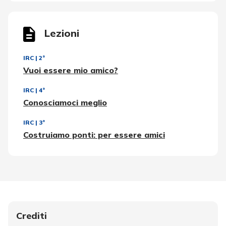
Lezioni
IRC
|
2ª
Vuoi essere mio amico?
IRC
|
4ª
Conosciamoci meglio
IRC
|
3ª
Costruiamo ponti: per essere amici
Crediti