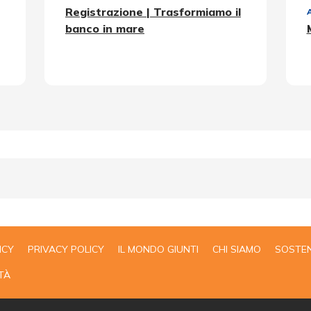
Registrazione | Trasformiamo il
banco in mare
ICY
PRIVACY POLICY
IL MONDO GIUNTI
CHI SIAMO
SOSTEN
TÀ