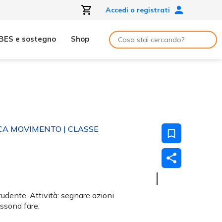
Accedi o registrati
BES e sostegno
Shop
ICA MOVIMENTO
| CLASSE
tudente. Attività: segnare azioni
ossono fare.