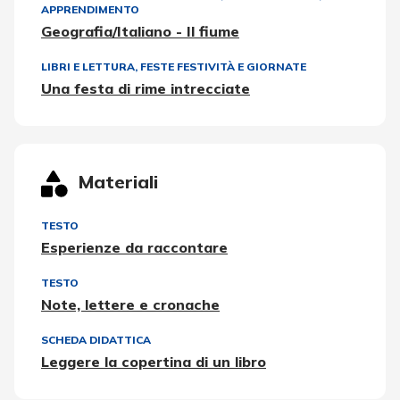
APPRENDIMENTO
Geografia/Italiano - Il fiume
LIBRI E LETTURA
,
FESTE FESTIVITÀ E GIORNATE
Una festa di rime intrecciate
Materiali
TESTO
Esperienze da raccontare
TESTO
Note, lettere e cronache
SCHEDA DIDATTICA
Leggere la copertina di un libro