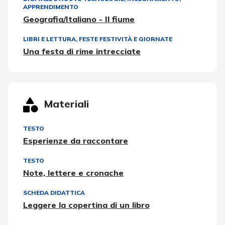
APPRENDIMENTO
Geografia/Italiano - Il fiume
LIBRI E LETTURA
,
FESTE FESTIVITÀ E GIORNATE
Una festa di rime intrecciate
Materiali
TESTO
Esperienze da raccontare
TESTO
Note, lettere e cronache
SCHEDA DIDATTICA
Leggere la copertina di un libro