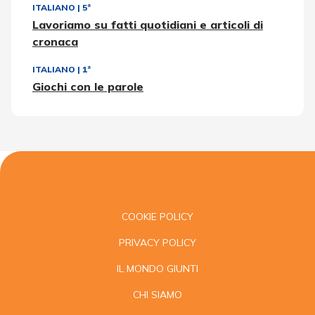
ITALIANO
|
5ª
Lavoriamo su fatti quotidiani e articoli di
cronaca
ITALIANO
|
1ª
Giochi con le parole
COOKIE POLICY
PRIVACY POLICY
IL MONDO GIUNTI
CHI SIAMO