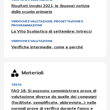
Risultati Invalsi 2021, le (buone) notizie
dalla scuola primaria
VERIFICHE E VALUTAZIONE
,
PROGETTAZIONE E
PROGRAMMAZIONE
La Vita Scolastica di settembre: Intrecci
VERIFICHE E VALUTAZIONE
Verifiche intermedie, come e perché
Materiali
TESTO
FAQ 18. Si possono somministrare prove di
valutazione diverse da quelle dei compagni
(facilitate, semplificate, abbreviate...) nelle
normali prove di verifica durante l'anno e