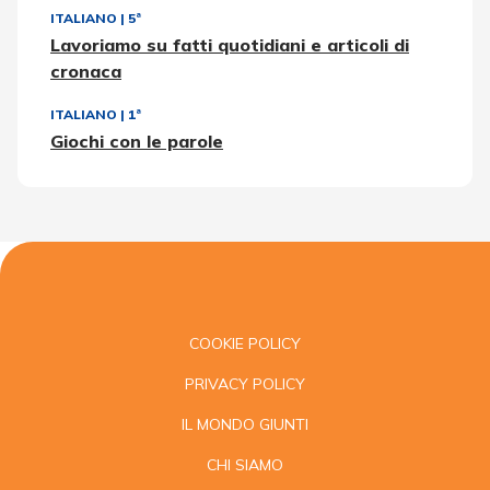
ITALIANO
|
5ª
Lavoriamo su fatti quotidiani e articoli di
cronaca
ITALIANO
|
1ª
Giochi con le parole
COOKIE POLICY
PRIVACY POLICY
IL MONDO GIUNTI
CHI SIAMO