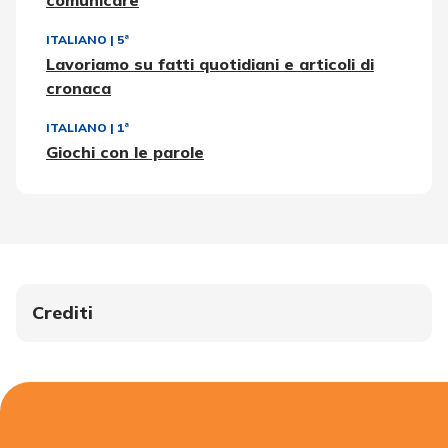
comunicare
ITALIANO
|
5ª
Lavoriamo su fatti quotidiani e articoli di
cronaca
ITALIANO
|
1ª
Giochi con le parole
Crediti