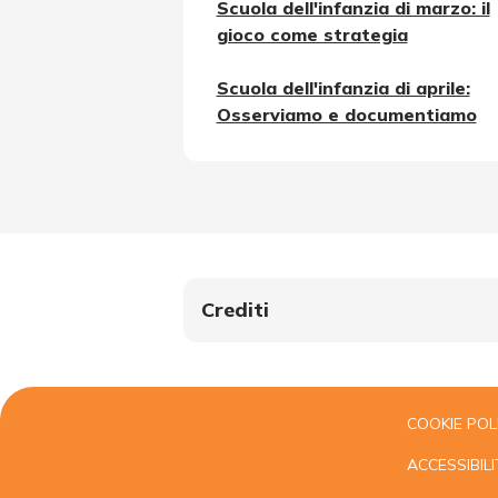
Scuola dell'infanzia di marzo: il
gioco come strategia
Scuola dell'infanzia di aprile:
Osserviamo e documentiamo
Crediti
COOKIE POL
ACCESSIBILI