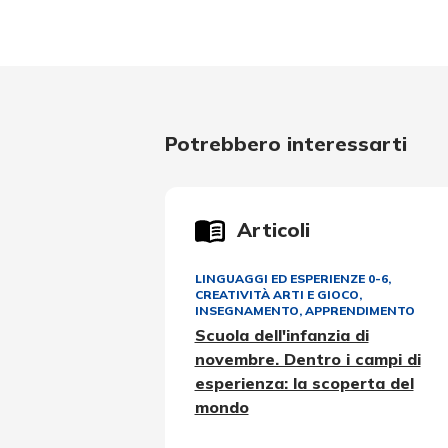
Potrebbero interessarti
Articoli
LINGUAGGI ED ESPERIENZE 0-6
,
CREATIVITÀ ARTI E GIOCO
,
INSEGNAMENTO, APPRENDIMENTO
Scuola dell'infanzia di
novembre. Dentro i campi di
esperienza: la scoperta del
mondo