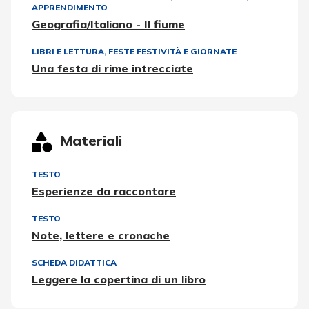
APPRENDIMENTO
Geografia/Italiano - Il fiume
LIBRI E LETTURA
,
FESTE FESTIVITÀ E GIORNATE
Una festa di rime intrecciate
Materiali
TESTO
Esperienze da raccontare
TESTO
Note, lettere e cronache
SCHEDA DIDATTICA
Leggere la copertina di un libro