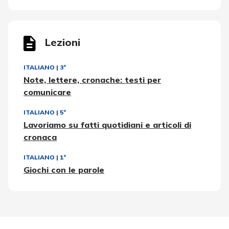
Lezioni
ITALIANO
|
3ª
Note, lettere, cronache: testi per
comunicare
ITALIANO
|
5ª
Lavoriamo su fatti quotidiani e articoli di
cronaca
ITALIANO
|
1ª
Giochi con le parole