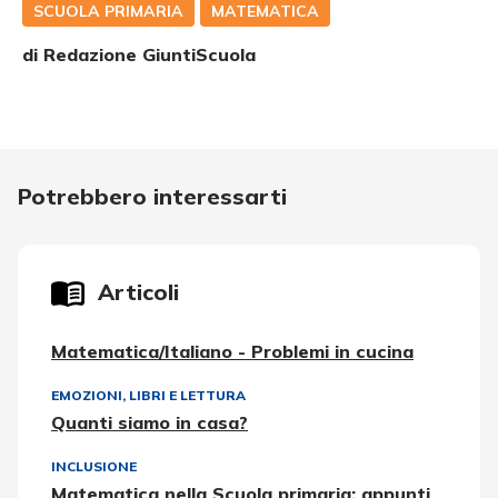
SCUOLA PRIMARIA
MATEMATICA
di Redazione GiuntiScuola
Potrebbero interessarti
Articoli
Matematica/Italiano - Problemi in cucina
EMOZIONI
,
LIBRI E LETTURA
Quanti siamo in casa?
INCLUSIONE
Matematica nella Scuola primaria: appunti