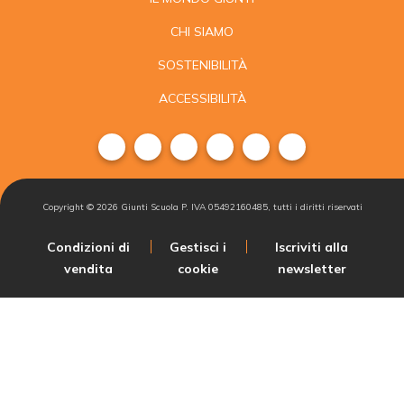
CHI SIAMO
SOSTENIBILITÀ
ACCESSIBILITÀ
Copyright ©
2026
Giunti Scuola P. IVA 05492160485, tutti i diritti riservati
Condizioni di
Gestisci i
Iscriviti alla
vendita
cookie
newsletter