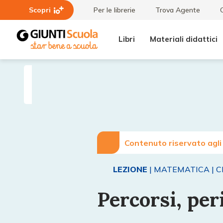
Scopri
Per le librerie
Trova Agente
Libri
Materiali didattici
Lezioni
Percorsi,
e
perimetri
Articoli
ed aree
Contenuto riservato agli
LEZIONE
| MATEMATICA
| C
Percorsi, per