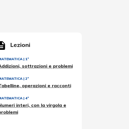
Lezioni
MATEMATICA
|
1ª
Addizioni, sottrazioni e problemi
MATEMATICA
|
2ª
Tabelline, operazioni e racconti
MATEMATICA
|
4ª
Numeri interi, con la virgola e
problemi