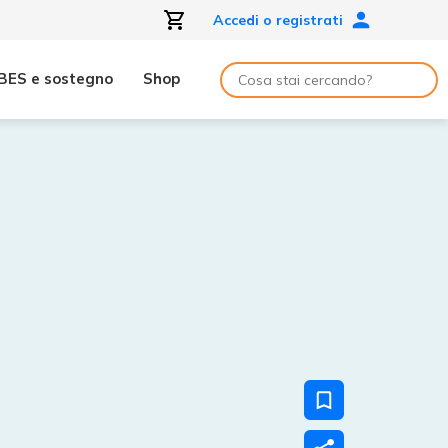
Accedi o registrati
BES e sostegno
Shop