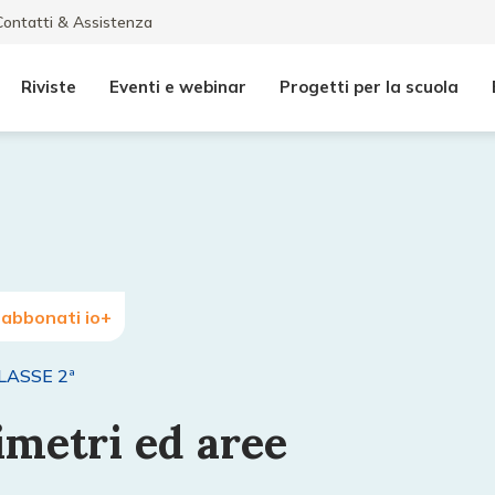
Contatti & Assistenza
Riviste
Eventi e webinar
Progetti per la scuola
 abbonati io+
LASSE 2ª
imetri ed aree