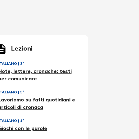
Lezioni
ITALIANO
|
3ª
Note, lettere, cronache: testi
per comunicare
ITALIANO
|
5ª
Lavoriamo su fatti quotidiani e
articoli di cronaca
ITALIANO
|
1ª
Giochi con le parole