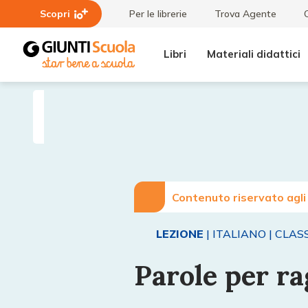
Scopri
Per le librerie
Trova Agente
Libri
Materiali didattici
Lezioni
Parole
e
per
Articoli
ragionare
Contenuto riservato agli
LEZIONE
| ITALIANO
| CLASS
Parole per r