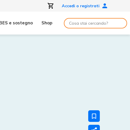
Accedi o registrati
BES e sostegno
Shop